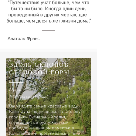
"Путешествия учат больше, чем что
бы то ни было. Иногда один день,
проведенный в других местах, дает
больше, чем десять лет жизни дома."
Анатоль Франс
ВДОЛЬ СКЛОНОВ
СТОЛОВОЙ ГОРЫ
8 часов
$500 за авто (1-3 чел)
Вы увидите самые красивые виды
Кейптауна, поднявшись на Столовую
гору (или Сигнальный холм),
спустившись в бухту Хоут Бэй,
пообедав на винном поместье в
Констаншии и прогуливаясь в тени