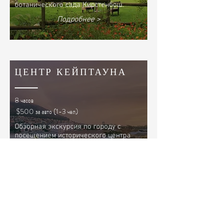
ботанического сада Кирстенбош.
Подробнее >
ЦЕНТР КЕЙПТАУНА
8 часов
$500 за авто (1-3 чел)
Обзорная экскурсия по городу с
посещением исторического центра
города, замка Доброй Надежды,
малайского квартала, городского
променада и набережной Виктории и
Альфреда, с подъемом на Столовую
гору.
Подробнее >