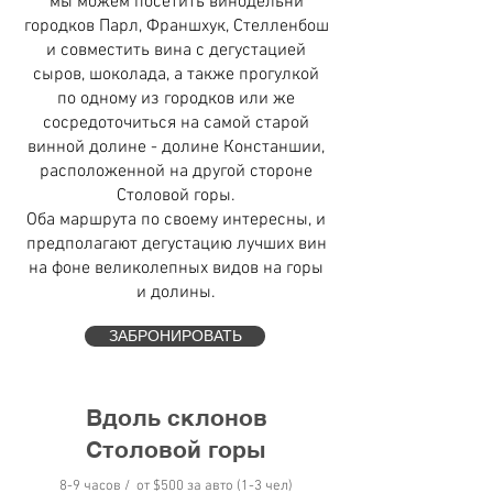
мы можем посетить винодельни
городков Парл, Франшхук, Стелленбош
и совместить вина с дегустацией
сыров, шоколада, а также прогулкой
по одному из городков или же
сосредоточиться на самой старой
винной долине - долине Констаншии,
расположенной на другой стороне
Столовой горы.
Оба маршрута по своему интересны, и
предполагают дегустацию лучших вин
на фоне великолепных видов на горы
и долины.
ЗАБРОНИРОВАТЬ
Вдоль склонов
Столовой горы
8-9 часов / от $50
0 за авто (1-3 чел)