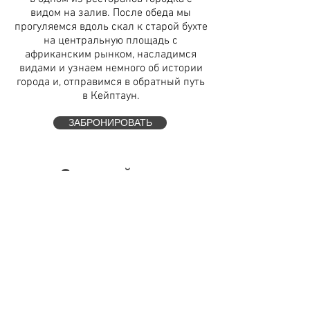
видом на залив. После обеда мы
прогуляемся вдоль скал к старой бухте
на центральную площадь с
африканским рынком, насладимся
видами и узнаем немного об истории
города и, отправимся в обратный путь
в Кейптаун.
ЗАБРОНИРОВАТЬ
Сельский тур
в Свартланд
10 часов/ от $65
0 за двоих