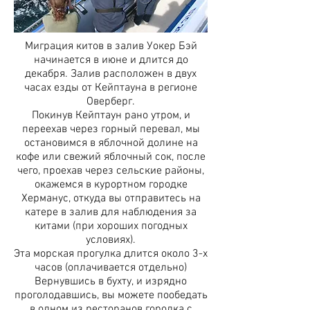
Миграция китов в залив Уокер Бэй
начинается в июне и длится до
декабря. Залив расположен в двух
часах езды от Кейптауна в регионе
Оверберг.
Покинув Кейптаун рано утром, и
переехав через горный перевал, мы
остановимся в яблочной долине на
кофе или свежий яблочный сок, после
чего, проехав через сельские районы,
окажемся в курортном городке
Херманус, откуда вы отправитесь на
катере в залив для наблюдения за
китами (при хороших погодных
условиях).
Эта морская прогулка длится около 3-х
часов (оплачивается отдельно)
Вернувшись в бухту, и изрядно
проголодавшись, вы можете пообедать
в одном из ресторанов городка с